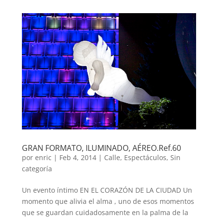
GRAN FORMATO, ILUMINADO, AÉREO.Ref.60
por
enric
|
Feb 4, 2014
|
Calle
,
Espectáculos
,
Sin
categoría
Un evento íntimo EN EL CORAZÓN DE LA CIUDAD Un
momento que alivia el alma , uno de esos momentos
que se guardan cuidadosamente en la palma de la