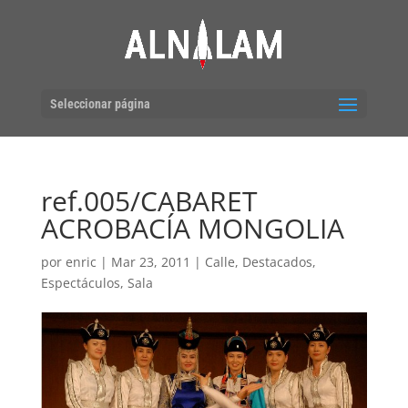
Seleccionar página
ref.005/CABARET
ACROBACÍA MONGOLIA
por
enric
|
Mar 23, 2011
|
Calle
,
Destacados
,
Espectáculos
,
Sala