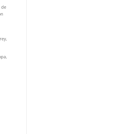
d de
on
rey,
opa,