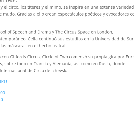
en 1999 .
y el circo, los títeres y el mimo, se inspira en una extensa varieda
ine mudo. Gracias a ello crean espectáculos poéticos y evocadores c
hool of Speech and Drama y The Circus Space en London,
ontemporáneo. Celia continuó sus estudios en la Universidad de Sur
 las máscaras en el hecho teatral.
 con Giffords Circus, Circle of Two comenzó su propia gira por Eur
s, sobre todo en Francia y Alemania, así como en Rusia, donde
 Internacional de Circo de Izhevsk.
9KU
h00
i0