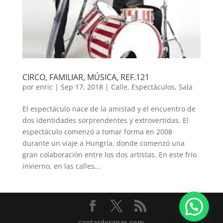
CIRCO, FAMILIAR, MÚSICA, REF.121
por
enric
|
Sep 17, 2018
|
Calle
,
Espectáculos
,
Sala
El espectáculo nace de la amistad y el encuentro de
dos identidades sorprendentes y extrovertidas. El
espectáculo comenzó a tomar forma en 2008
durante un viaje a Hungría, donde comenzó una
gran colaboración entre los dos artistas. En este frío
invierno, en las calles...
cantarderanas.com