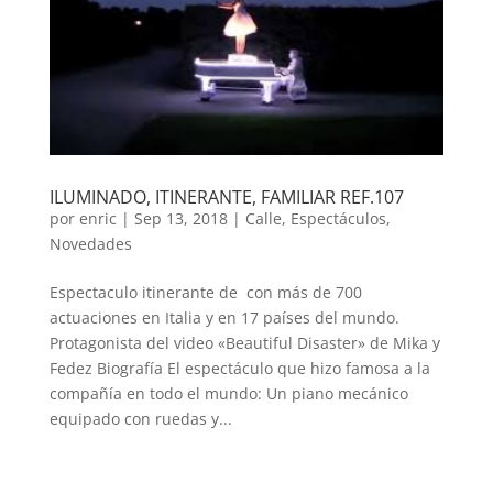
ILUMINADO, ITINERANTE, FAMILIAR REF.107
por
enric
|
Sep 13, 2018
|
Calle
,
Espectáculos
,
Novedades
Espectaculo itinerante de con más de 700
actuaciones en Italia y en 17 países del mundo.
Protagonista del video «Beautiful Disaster» de Mika y
Fedez Biografía El espectáculo que hizo famosa a la
compañía en todo el mundo: Un piano mecánico
equipado con ruedas y...