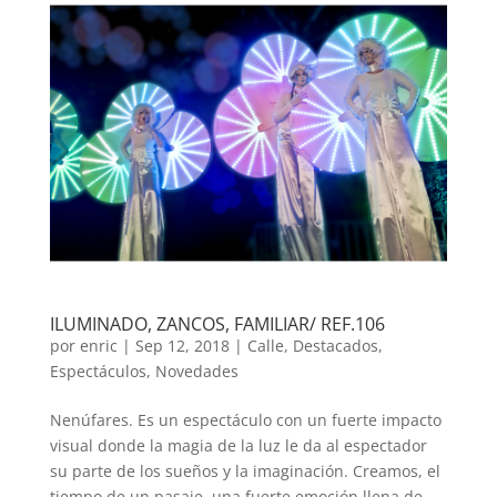
ILUMINADO, ZANCOS, FAMILIAR/ REF.106
por
enric
|
Sep 12, 2018
|
Calle
,
Destacados
,
Espectáculos
,
Novedades
Nenúfares. Es un espectáculo con un fuerte impacto
visual donde la magia de la luz le da al espectador
su parte de los sueños y la imaginación. Creamos, el
tiempo de un pasaje, una fuerte emoción llena de