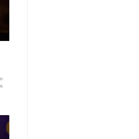
ón
os