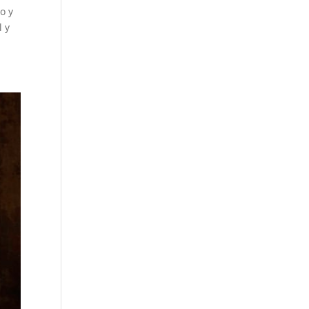
o y
l y