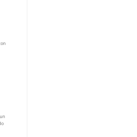
con
 un
do