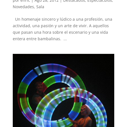
por
enric
|
Ago 28, 2012
|
Destacados
,
Espectáculos
,
Novedades
,
Sala
Un homenaje sincero y lúdico a una profesión, una
actividad, una pasión y un arte de vivir. A aquellos
que pasan una hora sobre el escenario y una vida
entera entre bambalinas. ...