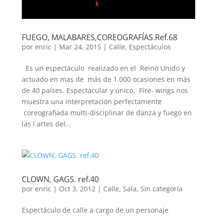
FUEGO, MALABARES,COREOGRAFÍAS.Ref.68
por
enric
|
Mar 24, 2015
|
Calle
,
Espectáculos
Es un espectáculo realizado en el Reino Unido y
actuado en mas de más de 1.000 ocasiones en más
de 40 países. Espectacular y único, Fire- wings nos
muestra una interpretación perfectamente
coreografiada multi-disciplinar de danza y fuego en
las l artes del...
CLOWN, GAGS. ref.40
por
enric
|
Oct 3, 2012
|
Calle
,
Sala
,
Sin categoría
Espectáculo de calle a cargo de un personaje