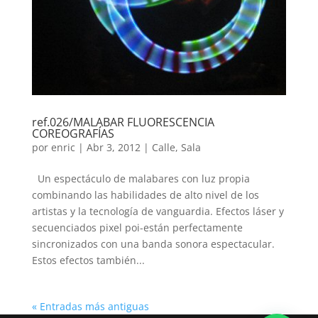
ref.026/MALABAR FLUORESCENCIA
COREOGRAFÍAS
por
enric
|
Abr 3, 2012
|
Calle
,
Sala
Un espectáculo de malabares con luz propia
combinando las habilidades de alto nivel de los
artistas y la tecnología de vanguardia. Efectos láser y
secuenciados pixel poi-están perfectamente
sincronizados con una banda sonora espectacular.
Estos efectos también...
« Entradas más antiguas